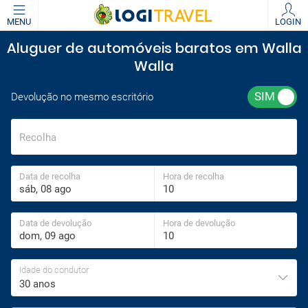
MENU
LOGIN
Aluguer de automóveis baratos em Walla
Walla
Devolução no mesmo escritório
Recolha
Data de recolha
Hora de recolha
Data de devolução
Hora de devolução
Idade do condutor
30 anos