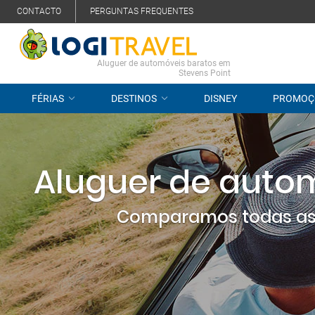
CONTACTO
PERGUNTAS FREQUENTES
Aluguer de automóveis baratos em
Stevens Point
FÉRIAS
DESTINOS
DISNEY
PROMOÇ
Aluguer de autom
Comparamos todas as 