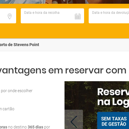
Data e hora da recolha
Data e hora da devoluç
orto de Stevens Point
 vantagens em reservar com L
por onde escolher
m cartão
oras
no destino
365 dias
por