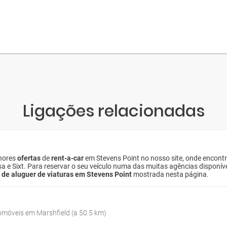
Ligações relacionadas
lhores
ofertas
de
rent-a-car
em Stevens Point no nosso site, onde encont
esa e Sixt. Para reservar o seu veículo numa das muitas agências disponí
 de aluguer de viaturas em Stevens Point
mostrada nesta página.
omóveis em Marshfield (a 50.5 km)