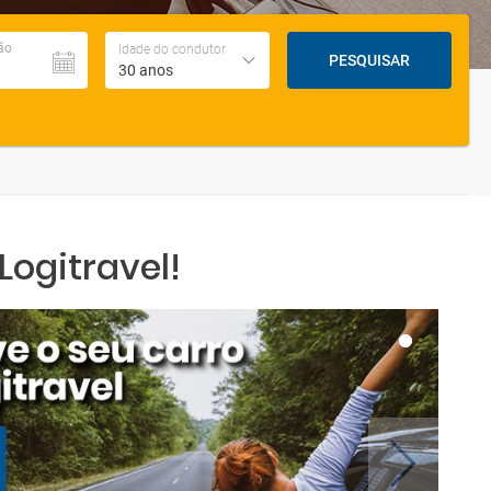
ão
Idade do condutor
PESQUISAR
30 anos
ogitravel!