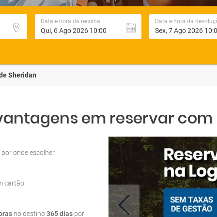
Data e hora da recolha
Data e hora da devoluç
de Sheridan
 vantagens em reservar com L
por onde escolher
m cartão
oras
no destino
365 dias
por