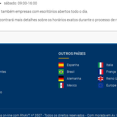
sábado: 09:00-16:00
 também empresas com escritórios abertos todo o dia.
contrará mais detalhes sobre os horários exatos durante o processo de r
OUTROS PAÍSES
Espanha
Italia
ntes
Brasil
França
Alemanha
Reino 
Mexico
Europe
co
ns on-line com RNAVT nº 3507 - Todos os direitos reservados
Com morada em Av. D