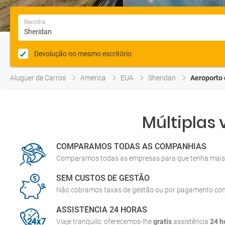
Recolha
Devolução no mesmo escritório
Aluguer de Carros
America
EUA
Sheridan
Aeroporto 
Múltiplas
COMPARAMOS TODAS AS COMPANHIAS
Comparamos todas as empresas para que tenha mais 
SEM CUSTOS DE GESTÃO
Não cobramos taxas de gestão ou por pagamento co
ASSISTÊNCIA 24 HORAS
Viaje tranquilo: oferecemos-lhe
gratis
assistência
24 h