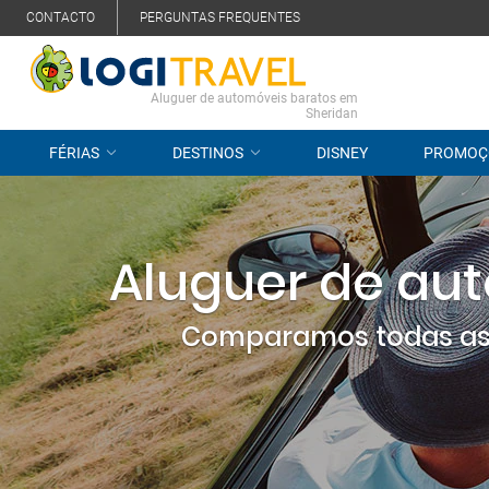
CONTACTO
PERGUNTAS FREQUENTES
Aluguer de automóveis baratos em
Sheridan
FÉRIAS
DESTINOS
DISNEY
PROMOÇ
Aluguer de aut
Comparamos todas as 