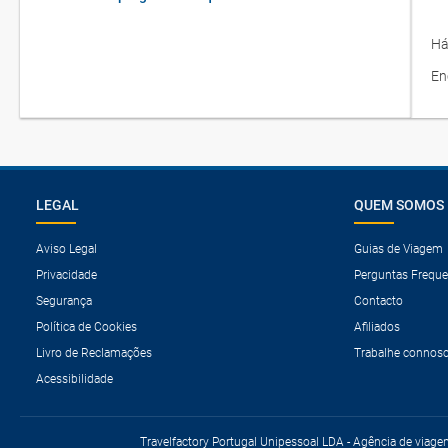
Há
En
LEGAL
QUEM SOMOS
Aviso Legal
Guias de Viagem
Privacidade
Perguntas Freque
Segurança
Contacto
Política de Cookies
Afiliados
Livro de Reclamações
Trabalhe connos
Acessibilidade
Travelfactory Portugal Unipessoal LDA - Agência de viage