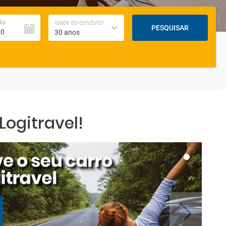
ão
Idade do condutor
PESQUISAR
30 anos
ogitravel!