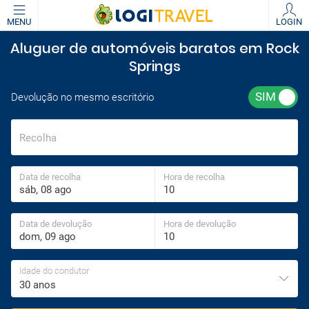
MENU
LOGIN
Aluguer de automóveis baratos em Rock
Springs
Devolução no mesmo escritório
Recolha
Data de recolha
Hora de recolha
Data de devolução
Hora de devolução
Idade do condutor
30 anos