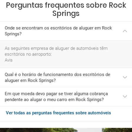
Perguntas frequentes sobre Rock
Springs
Onde se encontram os escritórios de aluguer em Rock
Springs?
As seguintes empresa de aluguer de automóveis têm
escritórios no aeroporto:
Avis
Qual é o horário de funcionamento dos escritórios de
aluguer em Rock Springs?
Em que moeda devo pagar se tiver alguma cobrança
O horário mais habitual das empresas de rent a car neste
pendente ao alugar o meu carro em Rock Springs?
aeroporto é:
domingo: 12:00-23:59
segunda-feira: 06:30-23:59
Ver todas as perguntas frequentes sobre automóveis
Se ao chegar a Rock Springs desejar adquirir serviços
terça-feira: 06:30-22:00
adicionais ou tiver de pagar quaisquer encargos pendentes,
quarta-feira: 06:30-23:59
deverá fazê-lo com a moeda do EUA, que é USD.
quinta-feira: 06:30-23:59