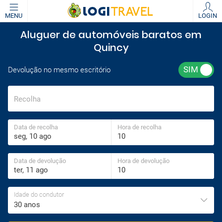
MENU
LOGIN
Aluguer de automóveis baratos em
Quincy
Devolução no mesmo escritório
Recolha
Data de recolha
Hora de recolha
Data de devolução
Hora de devolução
Idade do condutor
30 anos