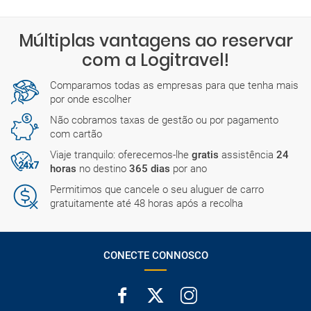
Múltiplas vantagens ao reservar
com a Logitravel!
Comparamos todas as empresas para que tenha mais
por onde escolher
Não cobramos taxas de gestão ou por pagamento
com cartão
Viaje tranquilo: oferecemos-lhe
gratis
assistência
24
horas
no destino
365 dias
por ano
Permitimos que cancele o seu aluguer de carro
gratuitamente até 48 horas após a recolha
CONECTE CONNOSCO