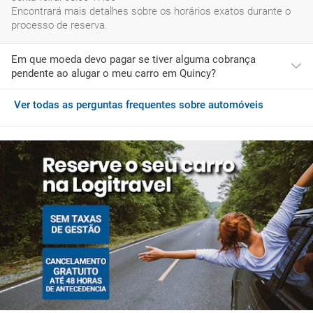
Encontrará mais detalhes sobre os horários exatos durante o
processo de reserva.
Em que moeda devo pagar se tiver alguma cobrança
pendente ao alugar o meu carro em Quincy?
Ver todas as perguntas frequentes sobre automóveis
Se ao chegar a Quincy desejar adquirir serviços adicionais ou
tiver de pagar quaisquer encargos pendentes, deverá fazê-lo
com a moeda do EUA, que é USD.