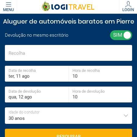
MENU
LOGIN
Aluguer de automóveis baratos em Pierre
Devolução no mesmo escritório
Recolha
Data de recolha
Hora de recolha
Data de devolução
Hora de devolução
Idade do condutor
30 anos
PESQUISAR