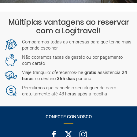
Múltiplas vantagens ao reservar
com a Logitravel!
Comparamos todas as empresas para que tenha mais
por onde escolher
Não cobramos taxas de gestão ou por pagamento
com cartão
Viaje tranquilo: oferecemos-lhe
gratis
assistência
24
horas
no destino
365 dias
por ano
Permitimos que cancele o seu aluguer de carro
gratuitamente até 48 horas após a recolha
CONECTE CONNOSCO