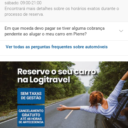
sábado: 09:00-21:00
Encontrará mais detalhes sobre os horários exatos durante o
processo de reserva.
Em que moeda devo pagar se tiver alguma cobrança
pendente ao alugar o meu carro em Pierre?
Ver todas as perguntas frequentes sobre automóveis
Se ao chegar a Pierre desejar adquirir serviços adicionais ou
tiver de pagar quaisquer encargos pendentes, deverá fazê-lo
com a moeda do EUA, que é USD.