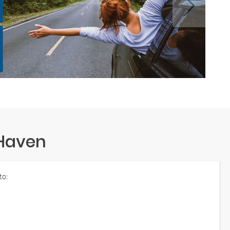
 Haven
to: