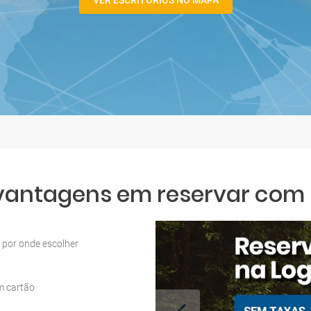
VER ESCRITÓRIOS NO MAPA
 vantagens em reservar com L
por onde escolher
m cartão