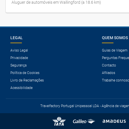
Aluguer de automóveis em Wallingford (a 18.6 km)
LEGAL
QUEM SOMOS
Aviso Legal
Guias de Viagem
Privacidade
Perguntas Freque
Segurança
Contacto
Política de Cookies
Afiliados
Livro de Reclamações
Trabalhe connos
Acessibilidade
Travelfactory Portugal Unipessoal LDA - Agência de viage