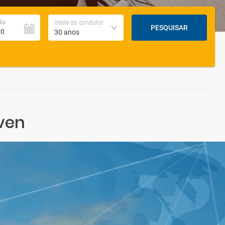
ão
Idade do condutor
PESQUISAR
30 anos
ven