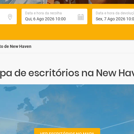
Data e hora da recolha
Data e hora da devoluç
to de New Haven
pa de escritórios na New Ha