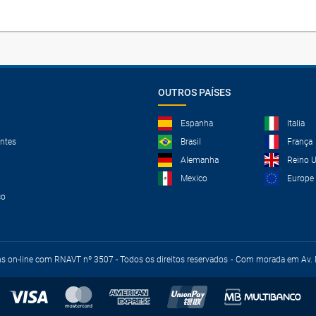
OUTROS PAÍSES
Espanha
Italia
ntes
Brasil
França
Alemanha
Reino 
Mexico
Europe
co
ns on-line com RNAVT nº 3507 - Todos os direitos reservados
Com morada em Av. D