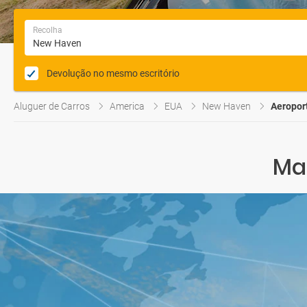
Recolha
Devolução no mesmo escritório
Aluguer de Carros
America
EUA
New Haven
Aeropor
Ma