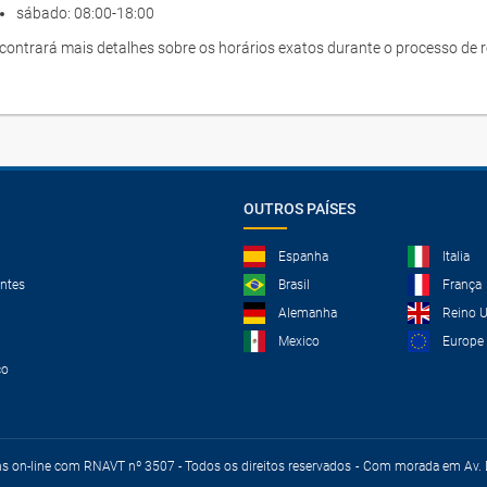
sábado: 08:00-18:00
contrará mais detalhes sobre os horários exatos durante o processo de r
OUTROS PAÍSES
Espanha
Italia
ntes
Brasil
França
Alemanha
Reino 
Mexico
Europe
co
ns on-line com RNAVT nº 3507 - Todos os direitos reservados
Com morada em Av. D