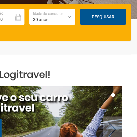
ão
Idade do condutor
PESQUISAR
30 anos
ogitravel!