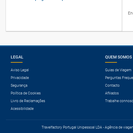
En
LEGAL
QUEM SOMOS
Aviso Legal
Guias de Viagem
Privacidade
Perguntas Freque
Segurança
Contacto
Política de Cookies
Afiliados
Livro de Reclamações
Trabalhe connos
Acessibilidade
Travelfactory Portugal Unipessoal LDA - Agência de viage