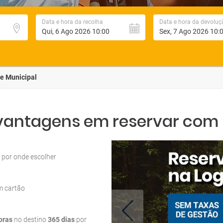
Data e hora da recolha
Data e hora da devoluç
e Municipal
 vantagens em reservar com L
por onde escolher
m cartão
oras
no destino
365 dias
por