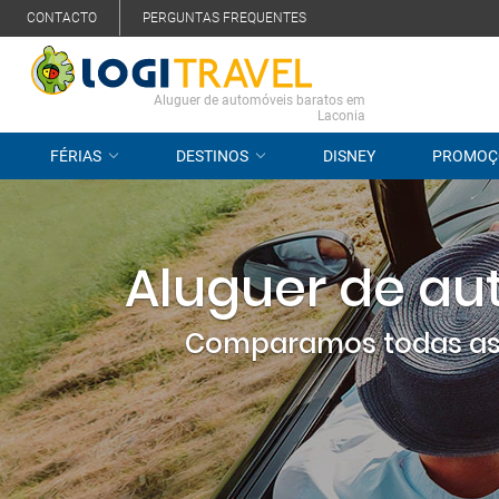
CONTACTO
PERGUNTAS FREQUENTES
Aluguer de automóveis baratos em
Laconia
FÉRIAS
DESTINOS
DISNEY
PROMOÇ
Aluguer de au
Comparamos todas as 