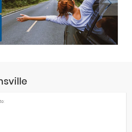
sville
to: