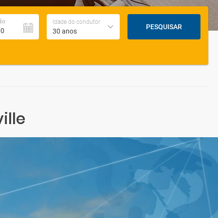
ão
Idade do condutor
PESQUISAR
30 anos
ille