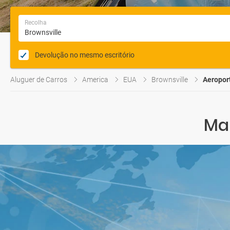
Recolha
Devolução no mesmo escritório
Aluguer de Carros
America
EUA
Brownsville
Aeroport
Map