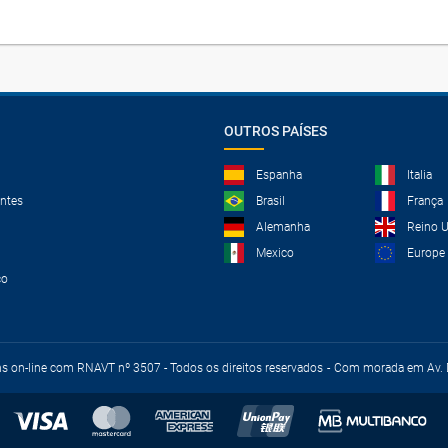
OUTROS PAÍSES
Espanha
Italia
ntes
Brasil
França
Alemanha
Reino 
Mexico
Europe
co
ns on-line com RNAVT nº 3507 - Todos os direitos reservados
Com morada em Av. D