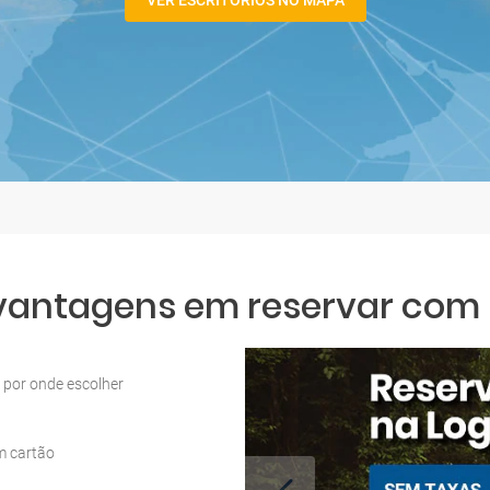
VER ESCRITÓRIOS NO MAPA
 vantagens em reservar com L
por onde escolher
m cartão