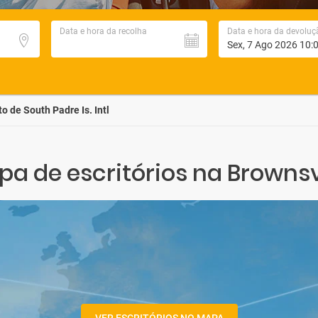
Data e hora da recolha
Data e hora da devoluç
o de South Padre Is. Intl
a de escritórios na Brownsv