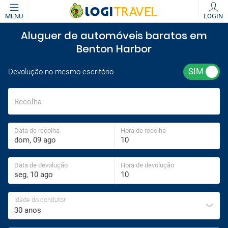
MENU
LOGIN
Aluguer de automóveis baratos em
Benton Harbor
Devolução no mesmo escritório
Recolha
Data de recolha
Hora de recolha
Data de devolução
Hora de devolução
Idade do condutor
30 anos