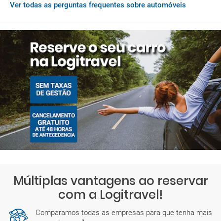
Ver todas as perguntas frequentes sobre automóveis
Se ao chegar a Benton Harbor desejar adquirir serviços
adicionais ou tiver de pagar quaisquer encargos pendentes,
deverá fazê-lo com a moeda do EUA, que é USD.
Múltiplas vantagens ao reservar
com a Logitravel!
Comparamos todas as empresas para que tenha mais